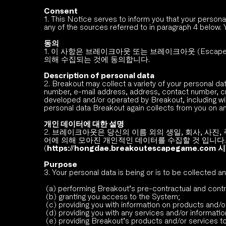
Consent
1. This Notice serves to inform you that your person
any of the sources referred to in paragraph 4 below.
동의
1. 이 사항은 브레이크아웃 또는 브레이크아웃 (Escap
의해 수집되는 것에 동의합니다. 
Description of personal data
2. Breakout may collect a variety of your personal da
number, e-mail address, address, contact number, cre
developed and/or operated by Breakout, including wit
personal data Breakout again collects from you on 
개인 데이터에 대한 설명
2. 브레이크아웃은 당신의 이름 외의 생일, 회사, 사진
어에 의해 모아진 개인적인 데이터를 수집할 것 입니다.
(
https://hongdae.breakoutescapegame.com
시
Purpose 
3. Your personal data is being or is to be collected a
 (a) performing Breakout’s pre-contractual and contr
 (b) granting you access to the System;
 (c) providing you with information on products and/
 (d) providing you with any services and/or informati
 (e) providing Breakout’s products and/or services t