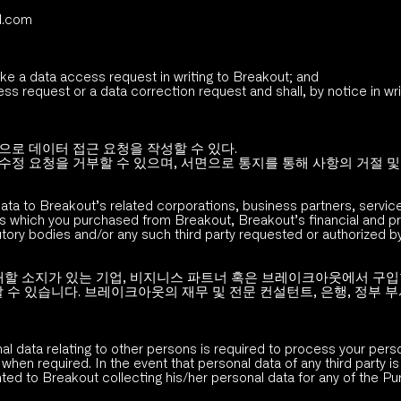
l.com
e a data access request in writing to Breakout; and
 request or a data correction request and shall, by notice in writ
로 데이터 접근 요청을 작성할 수 있다. 
정 요청을 거부할 수 있으며, 서면으로 통지를 통해 사항의 거절 및 
ta to Breakout’s related corporations, business partners, service p
ces which you purchased from Breakout, Breakout’s financial and pr
tory bodies and/or any such third party requested or authorized by
할 소지가 있는 기업, 비지니스 파트너 혹은 브레이크아웃에서 구입한
 있습니다. 브레이크아웃의 재무 및 전문 컨설턴트, 은행, 정부 부서 
al data relating to other persons is required to process your pers
hen required. In the event that personal data of any third party is
ted to Breakout collecting his/her personal data for any of the Pur