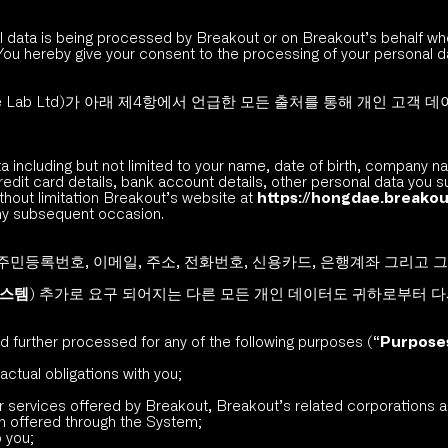
al data is being processed by Breakout or on Breakout’s behalf w
 You hereby give your consent to the processing of your personal d
e Lab Ltd)가 아래 제4항에서 언급한 모든 출처를 통해 개인 고객
ta including but not limited to your name, date of birth, company 
dit card details, bank account details, other personal data you 
hout limitation Breakout’s website at 
https://hongdae.break
any subsequent occasion.
, 주민등록번호, 이메일, 주소, 전화번호, 신용카드, 은행계좌 그리
스템
) 추가로 요구 되어지는 다른 모든 개인 데이터도 귀하로부터 다시
nd further processed for any of the following purposes (“
Purpose
actual obligations with you;
or services offered by Breakout, Breakout’s related corporations 
on offered through the System;
o you;