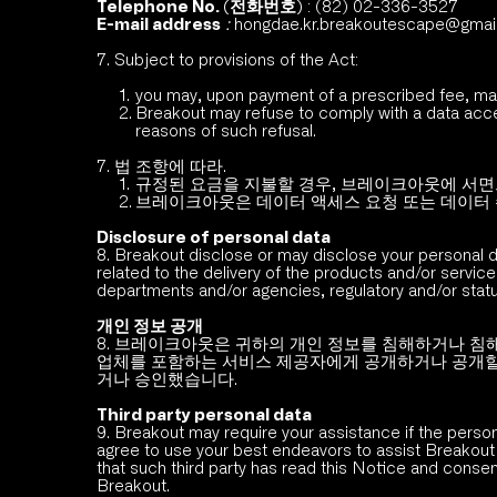
Telephone No. (전화번호)
 : (82) 02-336-3527
E-mail address
 : 
hongdae.kr.breakoutescape
@gmai
7. Subject to provisions of the Act:
you may, upon payment of a prescribed fee, mak
Breakout may refuse to comply with a data access
reasons of such refusal. 
7. 법 조항에 따라.
규정된 요금을 지불할 경우, 브레이크아웃에 서면으
브레이크아웃은 데이터 액세스 요청 또는 데이터 수
Disclosure of personal data
8. Breakout disclose or may disclose your personal da
related to the delivery of the products and/or servi
departments and/or agencies, regulatory and/or statu
개인 정보 공개
8. 브레이크아웃은 귀하의 개인 정보를 침해하거나 침해
업체를 포함하는 서비스 제공자에게 공개하거나 공개할 수
거나 승인했습니다. 
Third party personal data
9. Breakout may require your assistance if the person
agree to use your best endeavors to assist Breakout w
that such third party has read this Notice and consen
Breakout.