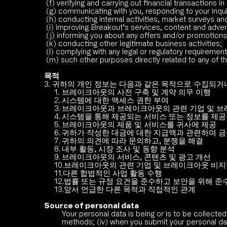
 (f) verifying and carrying out financial transactions
 (g) communicating with you, responding to your inqui
 (h) conducting internal activities, market surveys an
 (i) improving Breakout’s services, content and adver
 (j) informing you about any offers and/or promotio
 (k) conducting other legitimate business activities;
 (l) complying with any legal or regulatory requiremen
 (m) such other purposes directly related to any of th
목적
3. 귀하의 개인 정보는 다음과 같은 목적으로 수집되거나 
브레이크아웃의 사전 구축 및 계약 의무 이행
시스템에 대한 액세스 권한 부여
브레이크아웃과 브레이크아웃의 관련 기업 및 브
시스템을 통해 제공되는 서비스 또는 정보를 제공
브레이크아웃의 제품 및 서비스를 귀사에 제공
귀하가 작성한 대금에 대한 지급액과 관련하여 금
귀하의 의견에 따라 문의하고, 분쟁을 해결
내부 활동, 시장 조사 및 동향 분석
브레이크아웃의 서비스, 콘텐츠 및 광고 개선
브레이크아웃의 관련 기업 및 브레이크아웃 비지
다른 합법적인 사업 활동 수행
법률 또는 규정 요건을 준수하고 보안을 위해 준
앞서 언급한 다른 목적과 직접적인 관계 
Source of personal data
Your personal data is being or is to be collected
methods; (iv) when you submit your personal dat