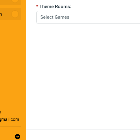
Theme Rooms:
n
h
gmail.com